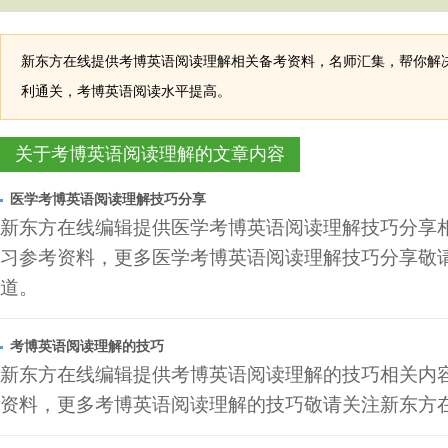
新东方在线提供考博英语阅读理解相关备考资料，名师汇集，帮你解
利通关，考博英语阅读水平提高。
关于考博英语阅读理解的文章内容
医学考博英语阅读理解技巧分享
新东方在线编辑提供医学考博英语阅读理解技巧分享
习参考资料，更多医学考博英语阅读理解技巧分享敬
道。
考博英语阅读理解的技巧
新东方在线编辑提供考博英语阅读理解的技巧相关内
资料，更多考博英语阅读理解的技巧敬请关注新东方