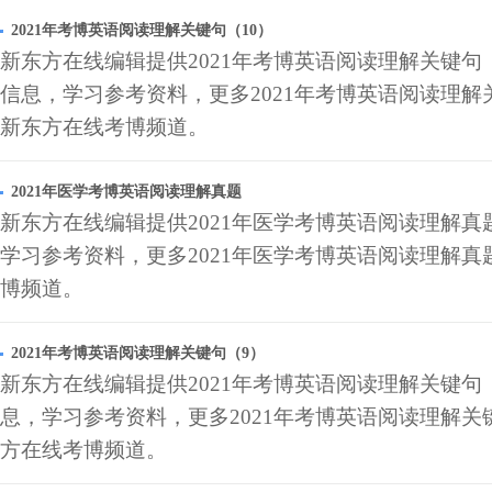
2021年考博英语阅读理解关键句（10）
新东方在线编辑提供2021年考博英语阅读理解关键句
信息，学习参考资料，更多2021年考博英语阅读理解
新东方在线考博频道。
2021年医学考博英语阅读理解真题
新东方在线编辑提供2021年医学考博英语阅读理解
学习参考资料，更多2021年医学考博英语阅读理解
博频道。
2021年考博英语阅读理解关键句（9）
新东方在线编辑提供2021年考博英语阅读理解关键句
息，学习参考资料，更多2021年考博英语阅读理解关
方在线考博频道。