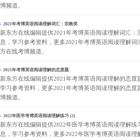
博频道。
2021年考博英语阅读理解词汇：宗教类
新东方在线编辑提供2021年考博英语阅读理解词汇
息，学习参考资料，更多2021年考博英语阅读理解
方在线考博频道。
2021年考博英语阅读理解的态度题
新东方在线编辑提供2021年考博英语阅读理解的态
学习参考资料，更多2021年考博英语阅读理解的态
博频道。
2022年医学考博英语阅读理解练习 (2)
新东方在线编辑提供2022年医学考博英语阅读理解练习
息，学习参考资料，更多2022年医学考博英语阅读理解