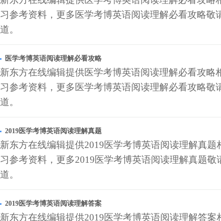
习参考资料，更多医学考博英语阅读理解必看攻略敬
道。
医学考博英语阅读理解必看攻略
新东方在线编辑提供医学考博英语阅读理解必看攻略
习参考资料，更多医学考博英语阅读理解必看攻略敬
道。
2019医学考博英语阅读理解真题
新东方在线编辑提供2019医学考博英语阅读理解真
习参考资料，更多2019医学考博英语阅读理解真题
道。
2019医学考博英语阅读理解答案
新东方在线编辑提供2019医学考博英语阅读理解答