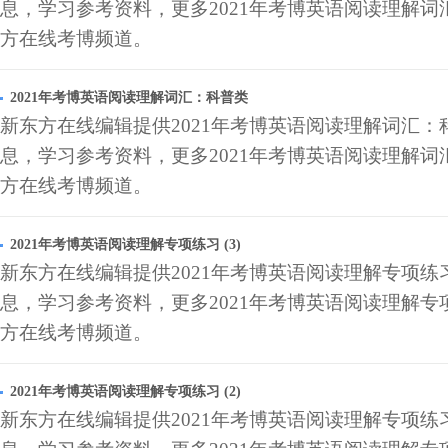
息，学习参考资料，更多2021年考博英语阅读理解
方在线考博频道。
2021年考博英语阅读理解词汇：科普类
新东方在线编辑提供2021年考博英语阅读理解词汇
息，学习参考资料，更多2021年考博英语阅读理解
方在线考博频道。
2021年考博英语阅读理解专项练习 (3)
新东方在线编辑提供2021年考博英语阅读理解专项练习
息，学习参考资料，更多2021年考博英语阅读理解专项
方在线考博频道。
2021年考博英语阅读理解专项练习 (2)
新东方在线编辑提供2021年考博英语阅读理解专项练习