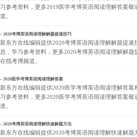
习参考资料，更多2019医学考博英语阅读理解答案
道。
2020考博英语阅读理解解题提速技巧
新东方在线编辑提供2020考博英语阅读理解解题提
息，学习参考资料，更多2020考博英语阅读理解解
在线考博频道。
2020医学考博英语阅读理解答案
新东方在线编辑提供2020医学考博英语阅读理解答
习参考资料，更多2020医学考博英语阅读理解答案
道。
2020考博英语阅读理解快速解题方法
新东方在线编辑提供2020考博英语阅读理解快速解