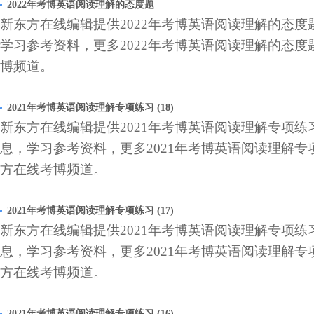
2022年考博英语阅读理解的态度题
新东方在线编辑提供2022年考博英语阅读理解的态
学习参考资料，更多2022年考博英语阅读理解的态
博频道。
2021年考博英语阅读理解专项练习 (18)
新东方在线编辑提供2021年考博英语阅读理解专项练习 
息，学习参考资料，更多2021年考博英语阅读理解专项练
方在线考博频道。
2021年考博英语阅读理解专项练习 (17)
新东方在线编辑提供2021年考博英语阅读理解专项练习 
息，学习参考资料，更多2021年考博英语阅读理解专项练
方在线考博频道。
2021年考博英语阅读理解专项练习 (16)