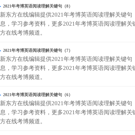
2021年考博英语阅读理解关键句（8）
新东方在线编辑提供2021年考博英语阅读理解关键句
息，学习参考资料，更多2021年考博英语阅读理解关
方在线考博频道。
2021年考博英语阅读理解关键句（7）
新东方在线编辑提供2021年考博英语阅读理解关键句
息，学习参考资料，更多2021年考博英语阅读理解关
方在线考博频道。
2021年考博英语阅读理解关键句（6）
新东方在线编辑提供2021年考博英语阅读理解关键句
息，学习参考资料，更多2021年考博英语阅读理解关
方在线考博频道。