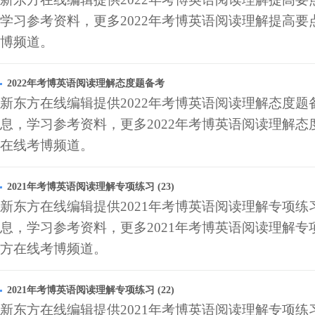
学习参考资料，更多2022年考博英语阅读理解提高
博频道。
2022年考博英语阅读理解态度题备考
新东方在线编辑提供2022年考博英语阅读理解态度
息，学习参考资料，更多2022年考博英语阅读理解
在线考博频道。
2021年考博英语阅读理解专项练习 (23)
新东方在线编辑提供2021年考博英语阅读理解专项练习 
息，学习参考资料，更多2021年考博英语阅读理解专项练
方在线考博频道。
2021年考博英语阅读理解专项练习 (22)
新东方在线编辑提供2021年考博英语阅读理解专项练习 