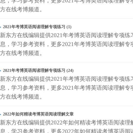
息，学习参考资料，更多2021年考博英语阅读理解专项
方在线考博频道。
2021年考博英语阅读理解专项练习 (1)
新东方在线编辑提供2021年考博英语阅读理解专项练习
息，学习参考资料，更多2021年考博英语阅读理解专项
方在线考博频道。
2021年考博英语阅读理解专项练习 (24)
新东方在线编辑提供2021年考博英语阅读理解专项练习 
息，学习参考资料，更多2021年考博英语阅读理解专项练
方在线考博频道。
2022年如何精读考博英语阅读理解文章
新东方在线编辑提供2022年如何精读考博英语阅读
息，学习参考资料，更多2022年如何精读考博英语