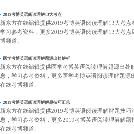
2019考博英语阅读理解13大考点
新东方在线编辑提供2019考博英语阅读理解13大考
学习参考资料，更多2019考博英语阅读理解13大考
博频道。
医学考博英语阅读理解题源出处解析
新东方在线编辑提供医学考博英语阅读理解题源出处
息，学习参考资料，更多医学考博英语阅读理解题源
在线考博频道。
2019考博英语阅读理解解题技巧汇总
新东方在线编辑提供2019考博英语阅读理解解题技
息，学习参考资料，更多2019考博英语阅读理解解
在线考博频道。