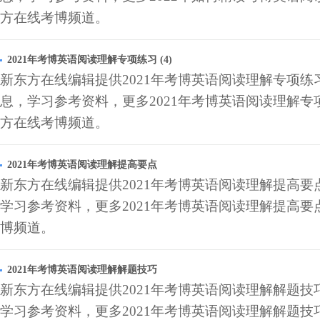
方在线考博频道。
2021年考博英语阅读理解专项练习 (4)
新东方在线编辑提供2021年考博英语阅读理解专项练习
息，学习参考资料，更多2021年考博英语阅读理解专项
方在线考博频道。
2021年考博英语阅读理解提高要点
新东方在线编辑提供2021年考博英语阅读理解提高
学习参考资料，更多2021年考博英语阅读理解提高
博频道。
2021年考博英语阅读理解解题技巧
新东方在线编辑提供2021年考博英语阅读理解解题
学习参考资料，更多2021年考博英语阅读理解解题