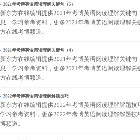
2021年考博英语阅读理解关键句（5）
新东方在线编辑提供2021年考博英语阅读理解关键句
息，学习参考资料，更多2021年考博英语阅读理解关
方在线考博频道。
2021年考博英语阅读理解关键句（4）
新东方在线编辑提供2021年考博英语阅读理解关键句
息，学习参考资料，更多2021年考博英语阅读理解关
方在线考博频道。
2022年考博英语阅读理解解题技巧
新东方在线编辑提供2022年考博英语阅读理解解题
学习参考资料，更多2022年考博英语阅读理解解题
博频道。