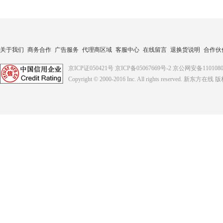
关于我们
商务合作
广告服务
代理商区域
客服中心
在线留言
退换货说明
合作伙
京ICP证050421号
京ICP备05067669号-2
京公网安备1101080
Copyright © 2000-2016
Inc. All rights reserved. 新东方在