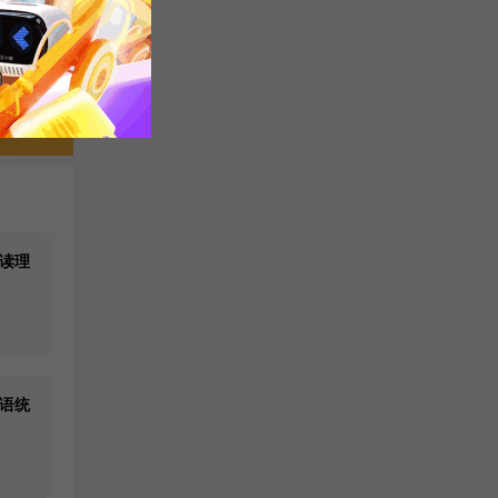
题集
读理
语统