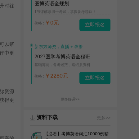
医博英语全规划
升时往
1节课解读博士考试，掌握备考秘诀！
￥0元
价格 :
立即报名
可以帮
新东方师资，直播 + 录播
作中更
2027医学考博英语全程班
基础薄弱，备考迷茫，送纸质资料
￥2280元
价格 :
立即报名
脉资源
更多好课>>
获得更
资料下载
更多>>
【必看】考博英语词汇10000例精
更高的