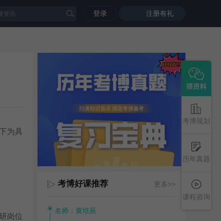
登录
注册有礼
考博规划
下为具
历年真题
考博好课推荐
更多>>
课程咨询
名师：黄培辰
研岗位