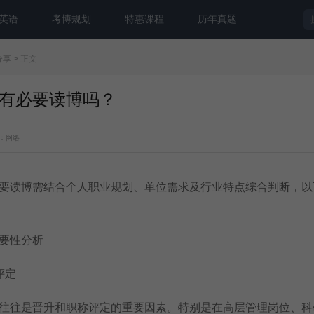
英语
考博规划
特惠课程
历年真题
分享
> 正文
有必要读博吗？
：网络
读博需结合个人职业规划、单位需求及行业特点综合判断，以
要性分析
评定
往是晋升和职称评定的重要因素。特别是在高层管理岗位、科