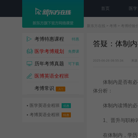
首页
医学
新东方在线
>
考博
>
考博经验
考博特惠课程
特惠
答疑：体制内
医学考博规划
免费课
2025-06-26 08:55:34
来源
历年考博真题
可下载
医博英语全程班
体制内是否有必要
考博常识
名师课
入门
体分析：
医学英语全程班
体制内读博的必
优惠
考博英语全程班
特惠
1、晋升与职称
在体制内，学历往