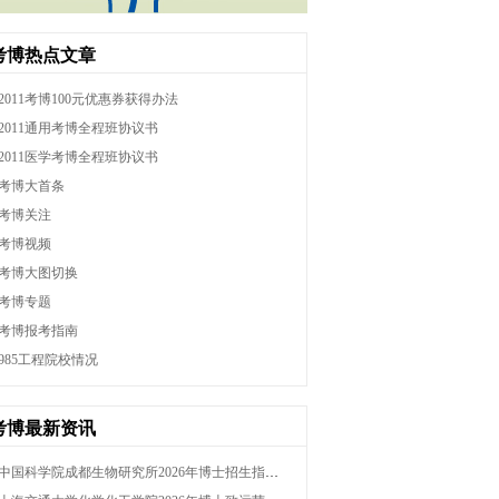
考博热点文章
2011考博100元优惠券获得办法
2011通用考博全程班协议书
2011医学考博全程班协议书
考博大首条
考博关注
考博视频
考博大图切换
考博专题
考博报考指南
985工程院校情况
考博最新资讯
中国科学院成都生物研究所2026年博士招生指标计划情况