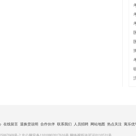
心
在线留言
退换货说明
合作伙伴
联系我们
人员招聘
网站地图
热点关注
寓乐优
5067669号-2
京公网安备11010802017616号
网络视听许可证0110531号