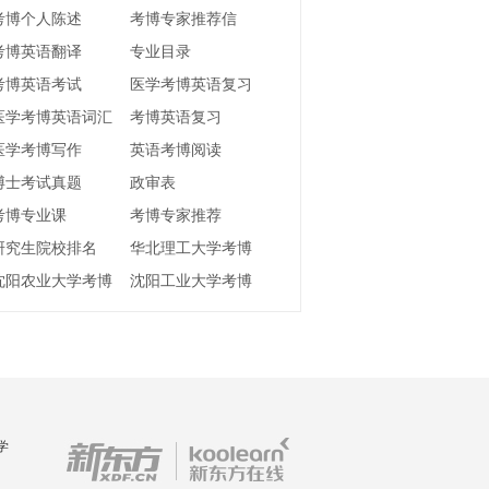
考博个人陈述
考博专家推荐信
考博英语翻译
专业目录
考博英语考试
医学考博英语复习
医学考博英语词汇
考博英语复习
医学考博写作
英语考博阅读
博士考试真题
政审表
考博专业课
考博专家推荐
研究生院校排名
华北理工大学考博
沈阳农业大学考博
沈阳工业大学考博
学