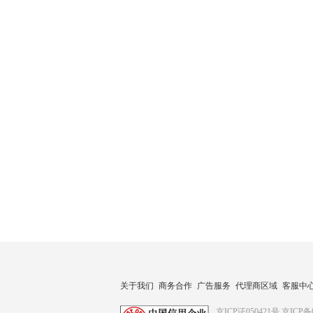
关于我们
商务合作
广告服务
代理商区域
客服中
京ICP证050421号
京ICP备0