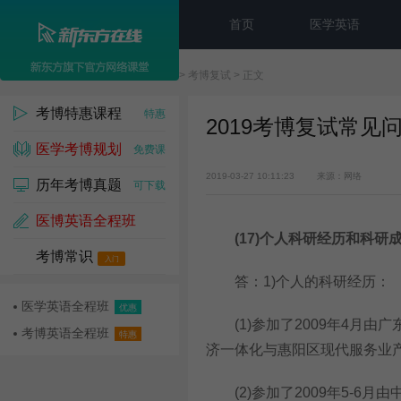
首页
医学英语
新东方在线
>
考博
>
考博复试
> 正文
考博特惠课程
特惠
2019考博复试常见
医学考博规划
免费课
2019-03-27 10:11:23
来源：网络
历年考博真题
可下载
医博英语全程班
(17)
个人科研经历和科研成
考博常识
名师课
入门
答：1)个人的科研经历：
医学英语全程班
优惠
(1)参加了2009年4月由
考博英语全程班
特惠
济一体化与惠阳区现代服务业
(2)参加了2009年5-6